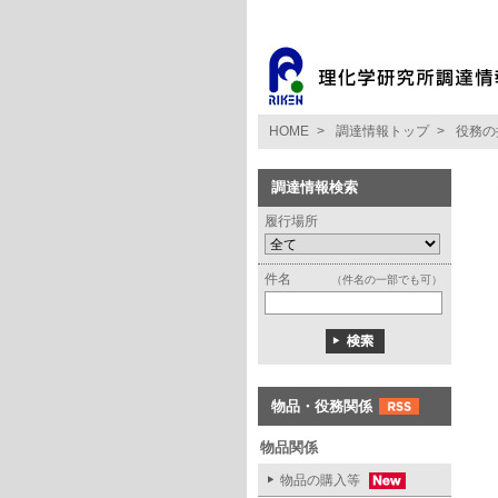
HOME
>
調達情報トップ
>
役務の
調達情報検索
履行場所
件名
（件名の一部でも可）
物品・役務関係
物品関係
物品の購入等