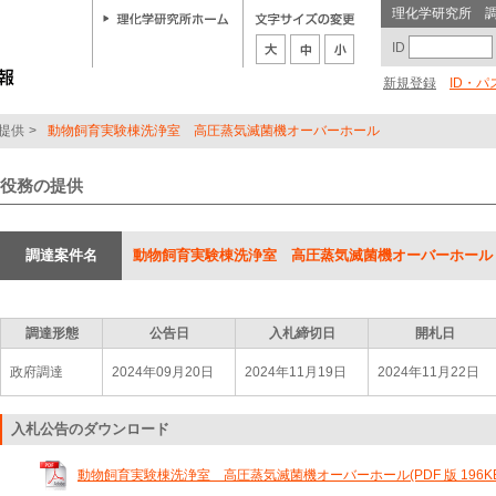
理化学研究所 
ID
新規登録
ID・
提供
>
動物飼育実験棟洗浄室 高圧蒸気滅菌機オーバーホール
役務の提供
調達案件名
動物飼育実験棟洗浄室 高圧蒸気滅菌機オーバーホール
調達形態
公告日
入札締切日
開札日
政府調達
2024年09月20日
2024年11月19日
2024年11月22日
入札公告のダウンロード
動物飼育実験棟洗浄室 高圧蒸気滅菌機オーバーホール(PDF 版 196KB