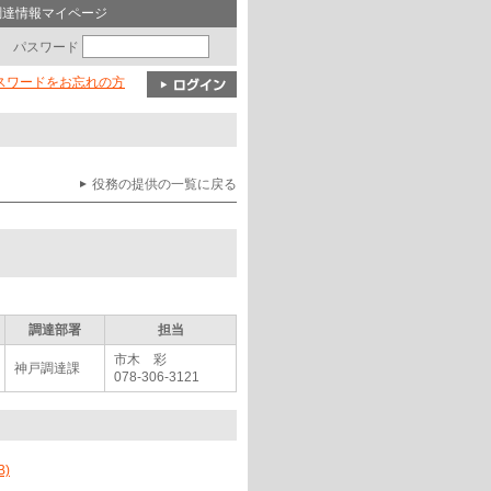
調達情報マイページ
パスワード
パスワードをお忘れの方
役務の提供の一覧に戻る
調達部署
担当
市木 彩
神戸調達課
078-306-3121
)