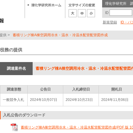
理化学研究所 
ID
新規登録
ID・
提供
>
蓄積リング棟A棟空調用冷水・温水・冷温水配管配管図作成
役務の提供
調達案件名
蓄積リング棟A棟空調用冷水・温水・冷温水配管配管図
調達形態
公告日
入札締切日
開札日
一般競争入札
2024年10月07日
2024年10月23日
2024年11月06日
入札公告のダウンロード
蓄積リング棟A棟空調用冷水・温水・冷温水配管配管図作成(PDF 版 100