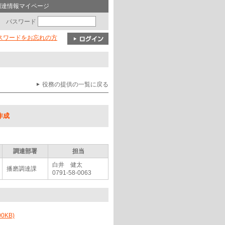
調達情報マイページ
パスワード
パスワードをお忘れの方
役務の提供の一覧に戻る
作成
調達部署
担当
白井 健太
播磨調達課
0791-58-0063
KB)