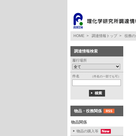
HOME
>
調達情報トップ
>
役務の
調達情報検索
履行場所
件名
（件名の一部でも可）
物品・役務関係
物品関係
物品の購入等