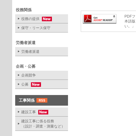
役務関係
PDFフ
役務の提供
本語版
い。」
保守・リース保守
労働者派遣
労働者派遣
企画・公募
企画競争
公募
工事関係
建設工事
建設工事に係る役務
（設計・調査・測量など）