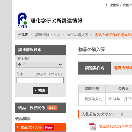
HOME
>
調達情報トップ
>
物品の購入等
>
電気冷却式Ge半導体検
物品の購入等
調達情報検索
履行場所
調達案件名
電気冷却式
件名
（件名の一部でも可）
調達形態
公告日
一般競争入札
2024年11月0
物品・役務関係
入札公告のダウンロード
物品関係
電気冷却式Ge半導体検出
物品の購入等