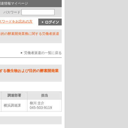
調達情報マイページ
パスワード
パスワードをお忘れの方
目的の酵素開発業務に関する労働者派遣
労働者派遣の一覧に戻る
する微生物および目的の酵素開発業
調達部署
担当
柳川 圭介
横浜調達課
045-503-9119