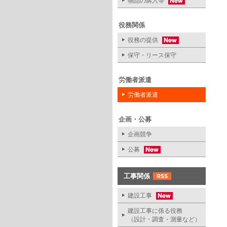
物品の購入等
役務関係
役務の提供
保守・リース保守
労働者派遣
労働者派遣
企画・公募
企画競争
公募
工事関係
建設工事
建設工事に係る役務
（設計・調査・測量など）