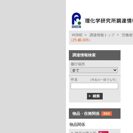
HOME
>
調達情報トップ
>
労働者
（25-横-005）
調達情報検索
履行場所
件名
（件名の一部でも可）
物品・役務関係
物品関係