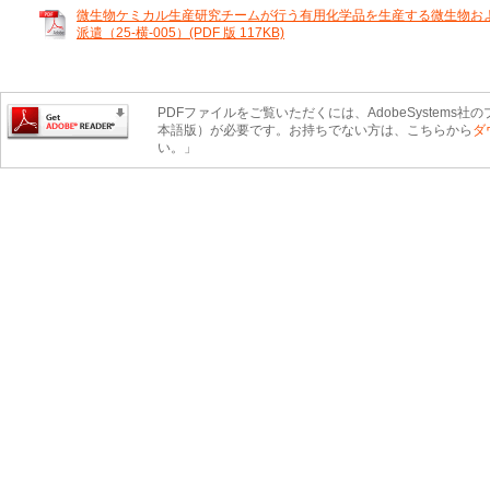
微生物ケミカル生産研究チームが行う有用化学品を生産する微生物お
派遣（25-横-005）(PDF 版 117KB)
PDFファイルをご覧いただくには、AdobeSystems社のプ
本語版）が必要です。お持ちでない方は、こちらから
ダ
い。」