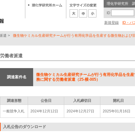
理化学研究所 
ID
新規登録
ID・
派遣
>
微生物ケミカル生産研究チームが行う有用化学品を生産する微生物および
労働者派遣
微生物ケミカル生産研究チームが行う有用化学品を生産
調達案件名
務に関する労働者派遣（25-横-005）
調達形態
公告日
入札締切日
開札日
一般競争入札
2024年12月12日
2024年12月27日
2025年01月16日
入札公告のダウンロード