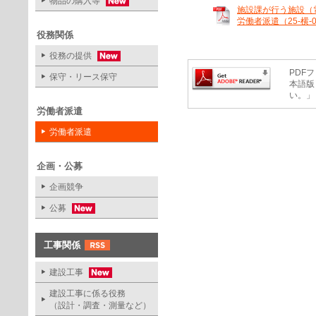
物品の購入等
施設課が行う施設（
労働者派遣（25-横-03
役務関係
役務の提供
PDFフ
保守・リース保守
本語版
い。」
労働者派遣
労働者派遣
企画・公募
企画競争
公募
工事関係
建設工事
建設工事に係る役務
（設計・調査・測量など）