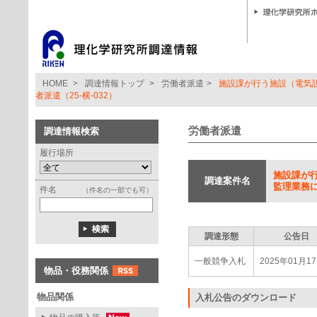
HOME
>
調達情報トップ
>
労働者派遣
>
施設課が行う施設（電気
者派遣（25-横-032）
労働者派遣
調達情報検索
履行場所
施設課が
調達案件名
監理業務に
件名
（件名の一部でも可）
調達形態
公告日
一般競争入札
2025年01月1
物品・役務関係
物品関係
入札公告のダウンロード