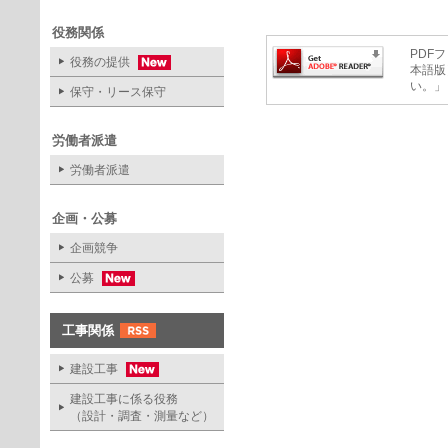
役務関係
PDFフ
役務の提供
本語版
い。」
保守・リース保守
労働者派遣
労働者派遣
企画・公募
企画競争
公募
工事関係
建設工事
建設工事に係る役務
（設計・調査・測量など）