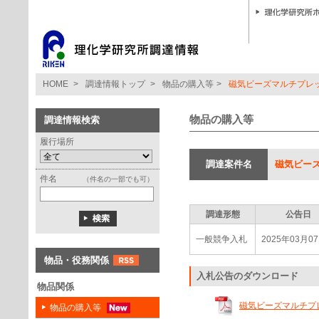
HOME
>
調達情報トップ
>
物品の購入等
>
磁気ビーズマルチプレ
物品の購入等
調達情報検索
履行場所
調達案件名
磁気ビー
件名
（件名の一部でも可）
調達形態
公告日
一般競争入札
2025年03月0
物品・役務関係
入札公告のダウンロード
物品関係
磁気ビーズマルチプレ
物品の購入等