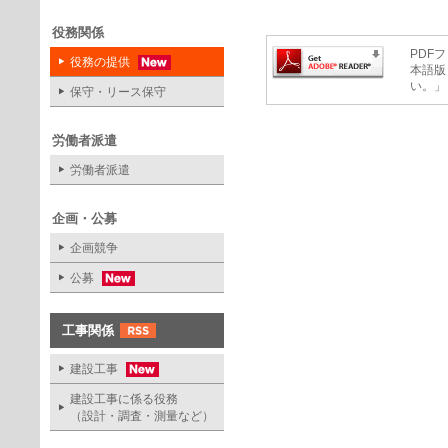
役務関係
PDFフ
役務の提供
本語版
い。」
保守・リース保守
労働者派遣
労働者派遣
企画・公募
企画競争
公募
工事関係
建設工事
建設工事に係る役務
（設計・調査・測量など）