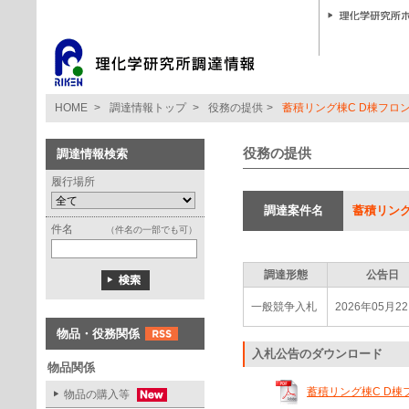
HOME
>
調達情報トップ
>
役務の提供
>
蓄積リング棟C D棟フロ
役務の提供
調達情報検索
履行場所
調達案件名
蓄積リング
件名
（件名の一部でも可）
調達形態
公告日
一般競争入札
2026年05月2
物品・役務関係
入札公告のダウンロード
物品関係
蓄積リング棟C D棟フ
物品の購入等