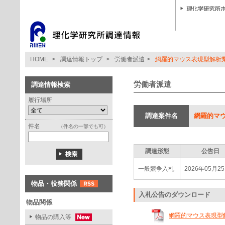
HOME
>
調達情報トップ
>
労働者派遣
>
網羅的マウス表現型解析業務
労働者派遣
調達情報検索
履行場所
調達案件名
網羅的マウ
件名
（件名の一部でも可）
調達形態
公告日
一般競争入札
2026年05月2
物品・役務関係
入札公告のダウンロード
物品関係
網羅的マウス表現型解析
物品の購入等