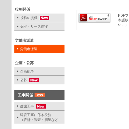
役務関係
PDFフ
役務の提供
本語版
い。」
保守・リース保守
労働者派遣
労働者派遣
企画・公募
企画競争
公募
工事関係
建設工事
建設工事に係る役務
（設計・調査・測量など）