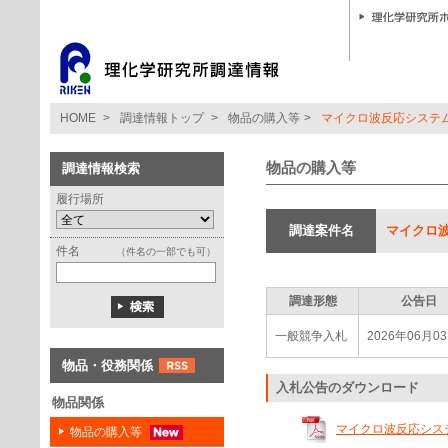
HOME
>
調達情報トップ
>
物品の購入等
>
マイクロ波反応システ
物品の購入等
調達情報検索
履行場所
調達案件名
マイクロ
件名
（件名の一部でも可）
調達形態
公告日
一般競争入札
2026年06月0
物品・役務関係
入札公告のダウンロード
物品関係
マイクロ波反応システム
物品の購入等