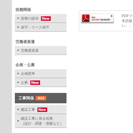
役務関係
PDFフ
役務の提供
本語版
い。」
保守・リース保守
労働者派遣
労働者派遣
企画・公募
企画競争
公募
工事関係
建設工事
建設工事に係る役務
（設計・調査・測量など）