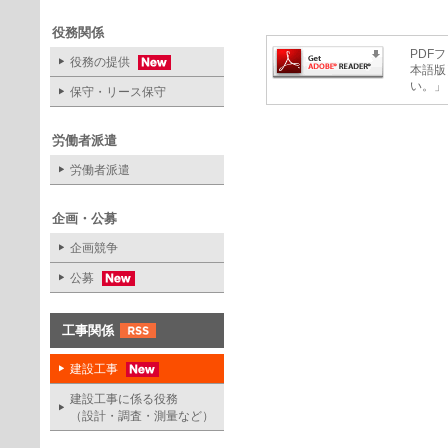
役務関係
PDFフ
役務の提供
本語版
い。」
保守・リース保守
労働者派遣
労働者派遣
企画・公募
企画競争
公募
工事関係
建設工事
建設工事に係る役務
（設計・調査・測量など）