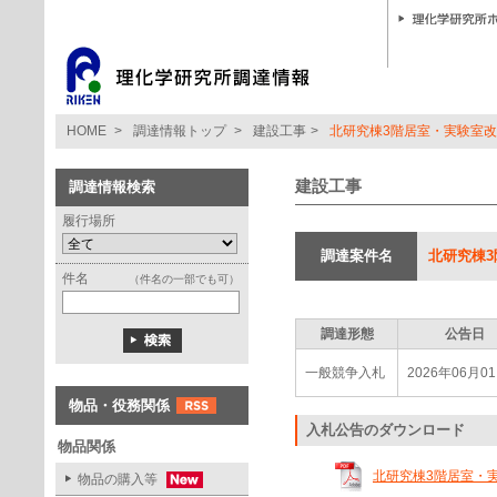
HOME
>
調達情報トップ
>
建設工事
>
北研究棟3階居室・実験室改
建設工事
調達情報検索
履行場所
調達案件名
北研究棟3
件名
（件名の一部でも可）
調達形態
公告日
一般競争入札
2026年06月0
物品・役務関係
入札公告のダウンロード
物品関係
北研究棟3階居室・実験
物品の購入等