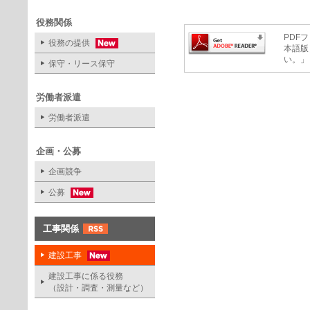
役務関係
PDFフ
役務の提供
本語版
い。」
保守・リース保守
労働者派遣
労働者派遣
企画・公募
企画競争
公募
工事関係
建設工事
建設工事に係る役務
（設計・調査・測量など）