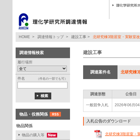
HOME
>
調達情報トップ
>
建設工事
>
北研究棟3階居室・実験室改
建設工事
調達情報検索
履行場所
調達案件名
北研究棟3
件名
（件名の一部でも可）
調達形態
公告日
一般競争入札
2026年06月0
物品・役務関係
入札公告のダウンロード
物品関係
北研究棟3階居室・実験
物品の購入等