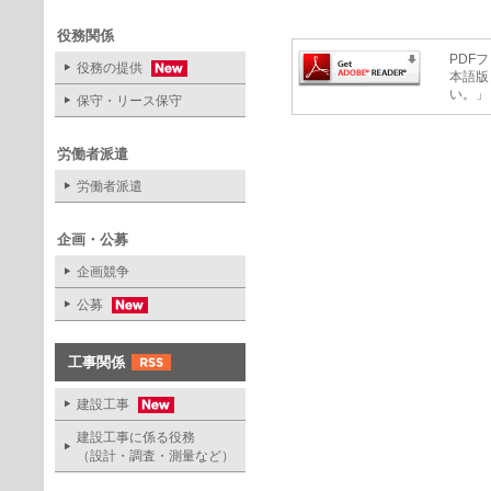
役務関係
PDFフ
役務の提供
本語版
い。」
保守・リース保守
労働者派遣
労働者派遣
企画・公募
企画競争
公募
工事関係
建設工事
建設工事に係る役務
（設計・調査・測量など）