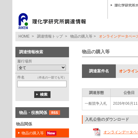
HOME
>
調達情報トップ
>
物品の購入等
>
オンラインデータベー
物品の購入等
調達情報検索
履行場所
調達案件名
オンライ
件名
（件名の一部でも可）
調達形態
公告日
一般競争入札
2026年06月1
物品・役務関係
入札公告のダウンロード
物品関係
オンラインデータベース
物品の購入等