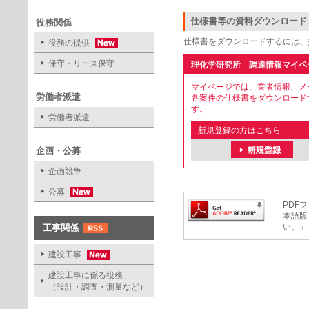
仕様書等の資料ダウンロード
役務関係
仕様書をダウンロードするには、
役務の提供
保守・リース保守
理化学研究所 調達情報マイペ
マイページでは、業者情報、メ
労働者派遣
各案件の仕様書をダウンロード
す。
労働者派遣
新規登録の方はこちら
企画・公募
企画競争
公募
PDFフ
本語版
い。」
工事関係
建設工事
建設工事に係る役務
（設計・調査・測量など）