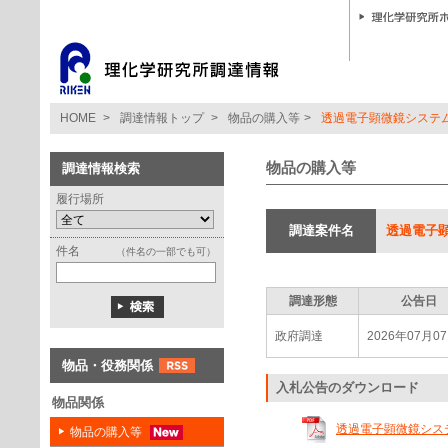
HOME
>
調達情報トップ
>
物品の購入等
>
透過電子顕微鏡システ
物品の購入等
調達情報検索
履行場所
調達案件名
透過電子
件名
（件名の一部でも可）
調達形態
公告日
政府調達
2026年07月0
物品・役務関係
入札公告のダウンロード
物品関係
透過電子顕微鏡システム(
物品の購入等