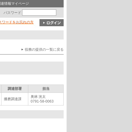
調達情報マイページ
パスワード
パスワードをお忘れの方
役務の提供の一覧に戻る
調達部署
担当
奥林 洸太
播磨調達課
0791-58-0063