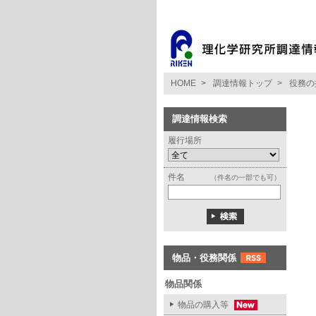
HOME
>
調達情報トップ
>
役務の
調達情報検索
履行場所
件名
（件名の一部でも可）
物品・役務関係
物品関係
物品の購入等