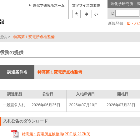
理化学研究所 
ID
新規登録
ID・
提供
>
特高第１変電所点検整備
役務の提供
調達案件名
特高第１変電所点検整備
調達形態
公告日
入札締切日
開札日
一般競争入札
2026年06月25日
2026年07月10日
2026年07月23日
入札公告のダウンロード
特高第１変電所点検整備(PDF 版 217KB)