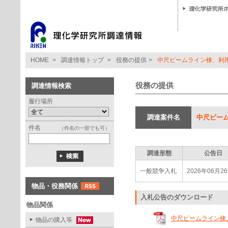
HOME
>
調達情報トップ
>
役務の提供
>
中尺ビームライン棟、利
役務の提供
調達情報検索
履行場所
調達案件名
中尺ビー
件名
（件名の一部でも可）
調達形態
公告日
一般競争入札
2026年06月2
物品・役務関係
入札公告のダウンロード
物品関係
中尺ビームライン棟、
物品の購入等