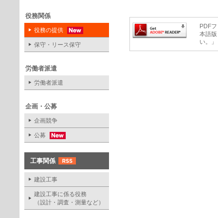
役務関係
PDFフ
役務の提供
本語版
い。」
保守・リース保守
労働者派遣
労働者派遣
企画・公募
企画競争
公募
工事関係
建設工事
建設工事に係る役務
（設計・調査・測量など）