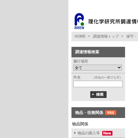
HOME
>
調達情報トップ
>
保守・
調達情報検索
履行場所
件名
（件名の一部でも可）
物品・役務関係
物品関係
物品の購入等