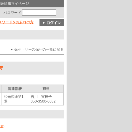
調達情報マイページ
パスワード
パスワードをお忘れの方
保守・リース保守の一覧に戻る
保守
調達部署
担当
和光調達第1
吉川 実樺子
課
050-3500-6682
B)