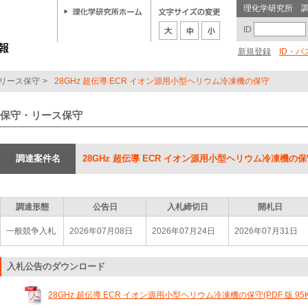
理化学研究所 
ID
新規登録
ID・
リース保守
>
28GHz 超伝導 ECR イオン源用小型ヘリウム冷凍機の保守
保守・リース保守
調達案件名
28GHz 超伝導 ECR イオン源用小型ヘリウム冷凍機の
調達形態
公告日
入札締切日
開札日
一般競争入札
2026年07月08日
2026年07月24日
2026年07月31日
入札公告のダウンロード
28GHz 超伝導 ECR イオン源用小型ヘリウム冷凍機の保守(PDF 版 95K