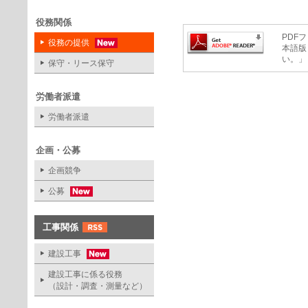
役務関係
PDFフ
役務の提供
本語版
い。」
保守・リース保守
労働者派遣
労働者派遣
企画・公募
企画競争
公募
工事関係
建設工事
建設工事に係る役務
（設計・調査・測量など）