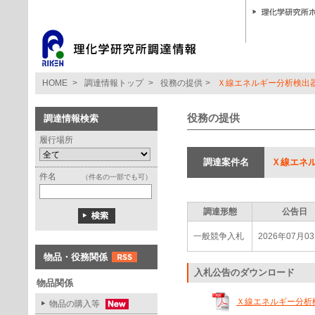
HOME
>
調達情報トップ
>
役務の提供
>
Ｘ線エネルギー分析検出
役務の提供
調達情報検索
履行場所
調達案件名
Ｘ線エネ
件名
（件名の一部でも可）
調達形態
公告日
一般競争入札
2026年07月0
物品・役務関係
入札公告のダウンロード
物品関係
Ｘ線エネルギー分析検出
物品の購入等