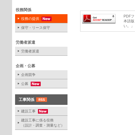
役務関係
PDFフ
役務の提供
本語版
い。」
保守・リース保守
労働者派遣
労働者派遣
企画・公募
企画競争
公募
工事関係
建設工事
建設工事に係る役務
（設計・調査・測量など）