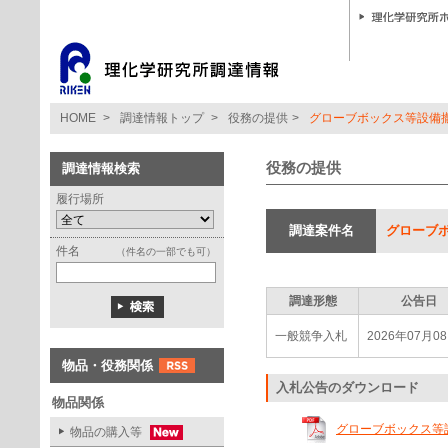
HOME
>
調達情報トップ
>
役務の提供
>
グローブボックス等設備
役務の提供
調達情報検索
履行場所
調達案件名
グローブ
件名
（件名の一部でも可）
調達形態
公告日
一般競争入札
2026年07月0
物品・役務関係
入札公告のダウンロード
物品関係
グローブボックス等設備
物品の購入等