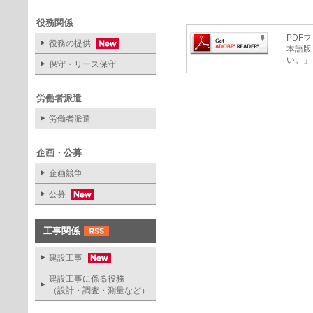
役務関係
PDFフ
役務の提供
本語版
い。」
保守・リース保守
労働者派遣
労働者派遣
企画・公募
企画競争
公募
工事関係
建設工事
建設工事に係る役務
（設計・調査・測量など）