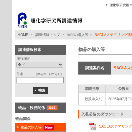
HOME
>
調達情報トップ
>
物品の購入等
>
SACLAステアリング
物品の購入等
調達情報検索
履行場所
調達案件名
SACLA
件名
（件名の一部でも可）
調達形態
公告日
一般競争入札
2026年07月0
物品・役務関係
入札公告のダウンロード
物品関係
SACLAステアリング
物品の購入等