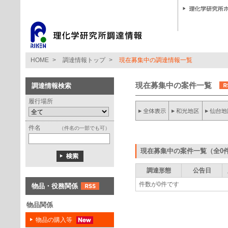
HOME
>
調達情報トップ
>
現在募集中の調達情報一覧
現在募集中の案件一覧
調達情報検索
履行場所
件名
（件名の一部でも可）
現在募集中の案件一覧（全0
調達形態
公告日
件数が0件です
物品・役務関係
物品関係
物品の購入等