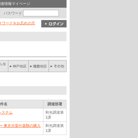
調達情報マイページ
パスワード
パスワードをお忘れの方
件名
調達部署
 システム
和光調達第
1課
ー 東京分室什器類の購入
和光調達第
1課