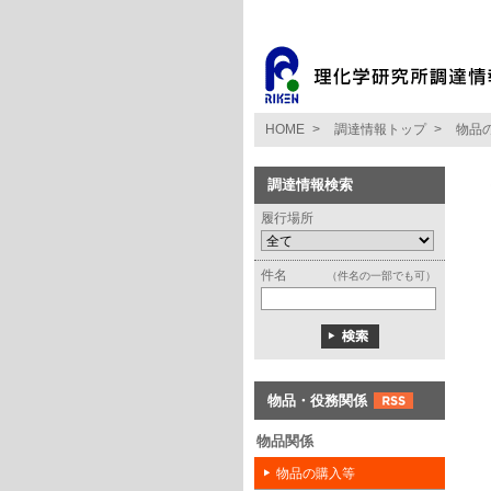
HOME
>
調達情報トップ
>
物品
調達情報検索
履行場所
件名
（件名の一部でも可）
物品・役務関係
物品関係
物品の購入等