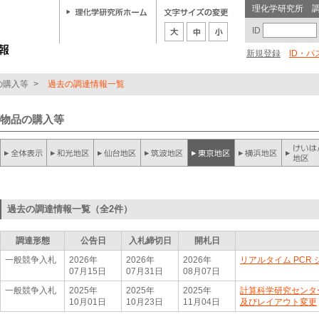
理化学研究所 
ID
新規登録
ID・
の購入等
>
過去の調達情報一覧
物品の購入等
過去の調達情報一覧（全2件）
調達形態
公告日
入札締切日
開札日
一般競争入札
2026年
2026年
2026年
リアルタイム PCR
07月15日
07月31日
08月07日
一般競争入札
2025年
2025年
2025年
計算科学研究センタ
10月01日
10月23日
11月04日
及びレイアウト変更