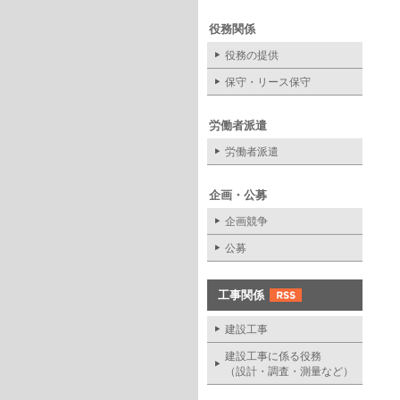
役務関係
役務の提供
保守・リース保守
労働者派遣
労働者派遣
企画・公募
企画競争
公募
工事関係
建設工事
建設工事に係る役務
（設計・調査・測量など）