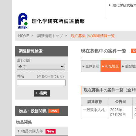
HOME
>
調達情報トップ
>
現在募集中の調達情報一覧
現在募集中の案件一覧
調達情報検索
履行場所
件名
（件名の一部でも可）
現在募集中の案件一覧（全1
調達形態
公告日
一般競争入札
2026年
物品・役務関係
07月29日
物品関係
物品の購入等