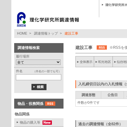
HOME
>
調達情報トップ
>
建設工事
建設工事
※RSS
調達情報検索
履行場所
件名
（件名の一部でも可）
入札締切日以内の入札情報（
調達形態
公告日
件数が0件です
物品・役務関係
物品関係
物品の購入等
過去の調達情報（全82件）