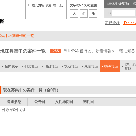
理化学研究所 
ID
新規登録
ID・
募集中の調達情報一覧
現在募集中の案件一覧
※RSSを使うと、新着情報を手軽に知
現在募集中の案件一覧（全0件）
調達形態
公告日
入札締切日
開札日
件数が0件です