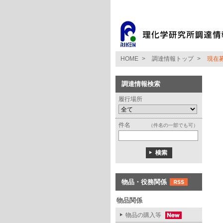
HOME
>
調達情報トップ
>
現在
調達情報検索
履行場所
件名
（件名の一部でも可）
物品・役務関係
物品関係
物品の購入等