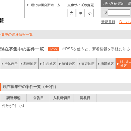
理化学研究所 
ID
新規登録
ID・
募集中の調達情報一覧
現在募集中の案件一覧
※RSSを使うと、新着情報を手軽に知
現在募集中の案件一覧（全0件）
調達形態
公告日
入札締切日
開札日
件数が0件です