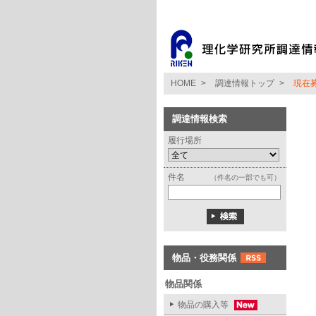
HOME
>
調達情報トップ
>
現在
調達情報検索
履行場所
件名
（件名の一部でも可）
物品・役務関係
物品関係
物品の購入等