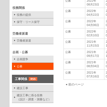
公募
2022年
08月23日
役務関係
公募
2022年
役務の提供
04月22日
公募
2022年
保守・リース保守
04月06日
公募
2022年
労働者派遣
02月10日
労働者派遣
公募
2021年
11月15日
企画・公募
公募
2021年
09月17日
企画競争
公募
2021年
08月04日
公募
公募
2021年
07月16日
工事関係
前のページ
建設工事
建設工事に係る役務
（設計・調査・測量など）