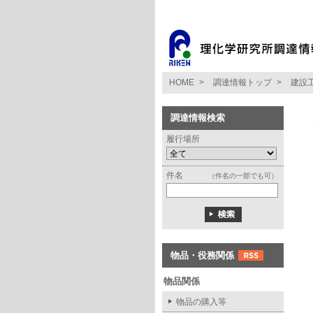
HOME
>
調達情報トップ
>
建設
調達情報検索
履行場所
件名
（件名の一部でも可）
物品・役務関係
物品関係
物品の購入等