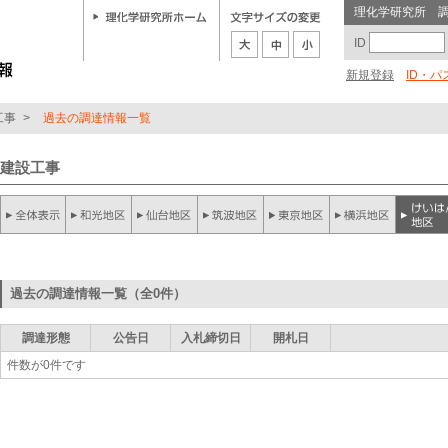
理化学研究所 
ID
新規登録
ID・
工事
>
過去の調達情報一覧
建設工事
過去の調達情報一覧（全0件）
調達形態
公告日
入札締切日
開札日
件数が0件です