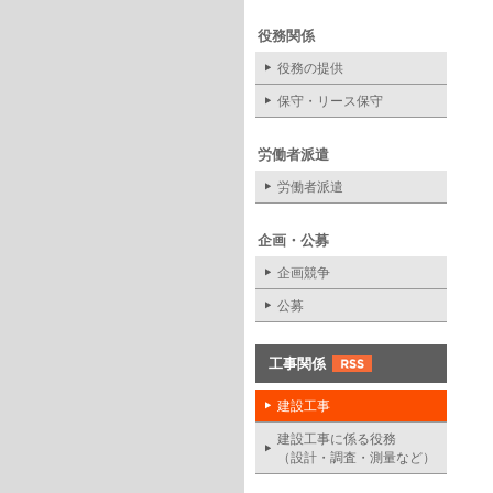
役務関係
役務の提供
保守・リース保守
労働者派遣
労働者派遣
企画・公募
企画競争
公募
工事関係
建設工事
建設工事に係る役務
（設計・調査・測量など）