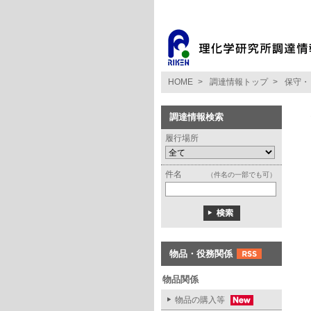
HOME
>
調達情報トップ
>
保守・
調達情報検索
履行場所
件名
（件名の一部でも可）
物品・役務関係
物品関係
物品の購入等