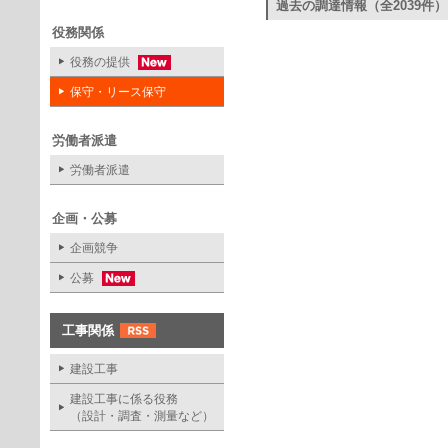
過去の調達情報（全2039件）
役務関係
役務の提供
保守・リース保守
労働者派遣
労働者派遣
企画・公募
企画競争
公募
工事関係
建設工事
建設工事に係る役務
（設計・調査・測量など）