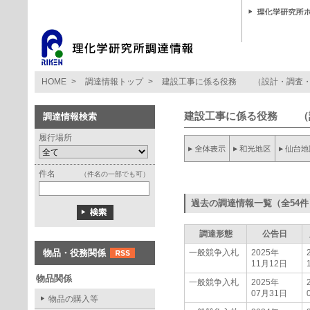
HOME
>
調達情報トップ
>
建設工事に係る役務 （設計・調査・
建設工事に係る役務 （
調達情報検索
履行場所
件名
（件名の一部でも可）
過去の調達情報一覧（全54件
調達形態
公告日
物品・役務関係
一般競争入札
2025年
11月12日
物品関係
一般競争入札
2025年
07月31日
物品の購入等