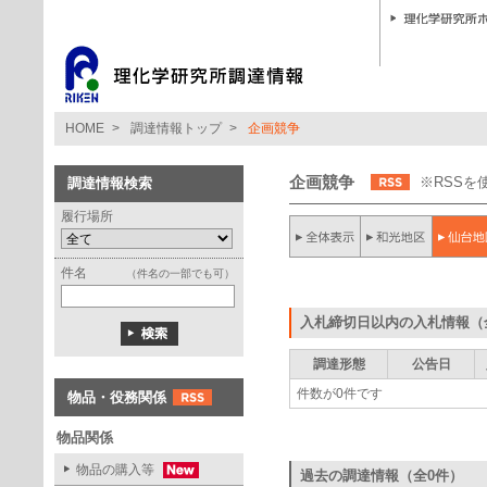
HOME
>
調達情報トップ
>
企画競争
企画競争
※RSS
調達情報検索
履行場所
件名
（件名の一部でも可）
入札締切日以内の入札情報（
調達形態
公告日
件数が0件です
物品・役務関係
物品関係
物品の購入等
過去の調達情報（全0件）