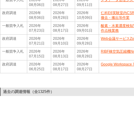
一般競争入札
2026年
2026年
2026年
メタデータ管理シス
08月06日
08月27日
09月11日
政府調達
2026年
2026年
2026年
仁科E6実験室内C
08月06日
09月28日
10月09日
撤去・搬出等作業
一般競争入札
2026年
2026年
2026年
酸素・水素濃度検知
07月23日
08月17日
09月01日
作点検業務
政府調達
2026年
2026年
2026年
Web会議サービスZ
07月21日
09月10日
09月28日
一般競争入札
2026年
2026年
2026年
RIBF棟空気圧縮機
07月15日
08月13日
08月28日
政府調達
2026年
2026年
2026年
Google Worksp
06月25日
08月17日
08月27日
過去の調達情報（全1325件）