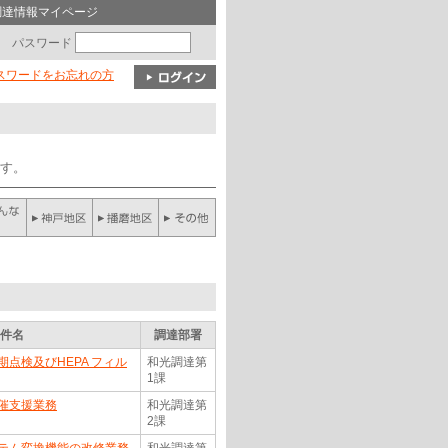
調達情報マイページ
パスワード
パスワードをお忘れの方
ます。
件名
調達部署
点検及びHEPA フィル
和光調達第
1課
催支援業務
和光調達第
2課