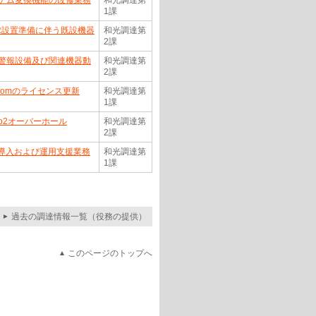
テム変換機能の改修業務
和光調達第
1課
SR設置準備に伴う既設機器
和光調達第
2課
警報設備及び関連機器動
和光調達第
2課
oomのライセンス更新
和光調達第
1課
No2オーバーホール
和光調達第
2課
ace 導入および運用支援業務
和光調達第
1課
過去の調達情報一覧（役務の提供）
このページのトップへ