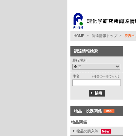
HOME
>
調達情報トップ
>
役務の
調達情報検索
履行場所
件名
（件名の一部でも可）
物品・役務関係
物品関係
物品の購入等