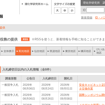
理化学研究所 
ID
新規登録
ID・
提供
役務の提供
※RSSを使うと、新着情報を手軽に知ることができ
入札締切日以内の入札情報（全8件）
調達形態
公告日
入札締切日
開札日
一般競争入札
2026年
2026年
2026年
安全キャビネット定期
08月06日
08月24日
09月01日
タ交換作業
一般競争入札
2026年
2026年
2026年
国際シンポジウム開
08月06日
08月26日
09月08日