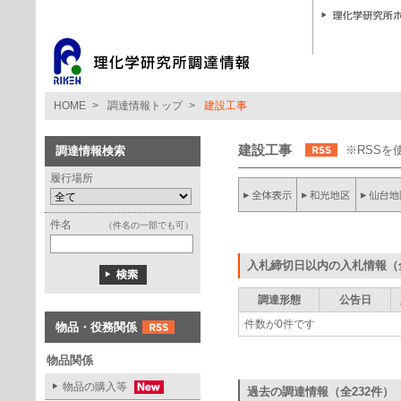
HOME
>
調達情報トップ
>
建設工事
建設工事
※RSS
調達情報検索
履行場所
件名
（件名の一部でも可）
入札締切日以内の入札情報（
調達形態
公告日
件数が0件です
物品・役務関係
物品関係
物品の購入等
過去の調達情報（全232件）