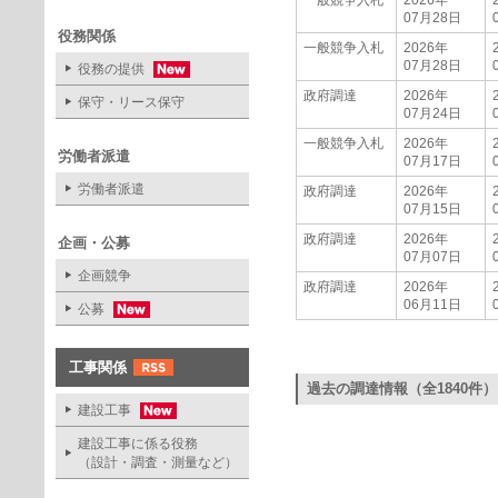
一般競争入札
2026年
07月28日
役務関係
一般競争入札
2026年
07月28日
役務の提供
政府調達
2026年
保守・リース保守
07月24日
一般競争入札
2026年
労働者派遣
07月17日
労働者派遣
政府調達
2026年
07月15日
政府調達
2026年
企画・公募
07月07日
企画競争
政府調達
2026年
06月11日
公募
工事関係
過去の調達情報（全1840件）
建設工事
建設工事に係る役務
（設計・調査・測量など）