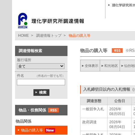
HOME
>
調達情報トップ
>
物品の購入等
物品の購入等
※R
調達情報検索
履行場所
件名
（件名の一部でも可）
入札締切日以内の入札情報（
調達形態
公告日
一般競争入札
2026年
物品・役務関係
08月05日
物品関係
政府調達
2026年
08月04日
物品の購入等