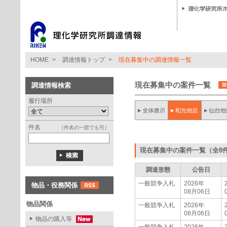
HOME
>
調達情報トップ
>
現在募集中の調達情報一覧
現在募集中の案件一覧
調達情報検索
履行場所
件名
（件名の一部でも可）
現在募集中の案件一覧（全8
調達形態
公告日
一般競争入札
2026年
物品・役務関係
08月06日
物品関係
一般競争入札
2026年
08月06日
物品の購入等