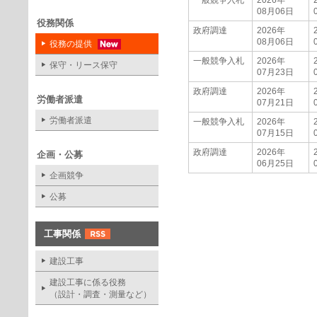
一般競争入札
2026年
08月06日
役務関係
政府調達
2026年
08月06日
役務の提供
一般競争入札
2026年
保守・リース保守
07月23日
政府調達
2026年
労働者派遣
07月21日
労働者派遣
一般競争入札
2026年
07月15日
政府調達
2026年
企画・公募
06月25日
企画競争
公募
工事関係
建設工事
建設工事に係る役務
（設計・調査・測量など）